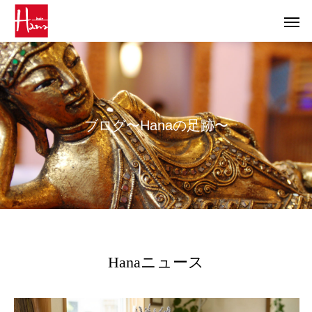
ブ
ロ
グ
〜
H
a
n
a
の
足
跡
〜
Hanaニュース