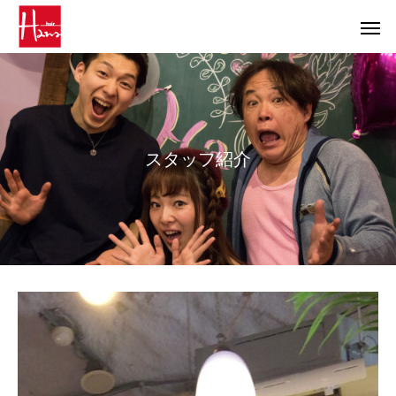
ス
タ
ッ
フ
紹
介