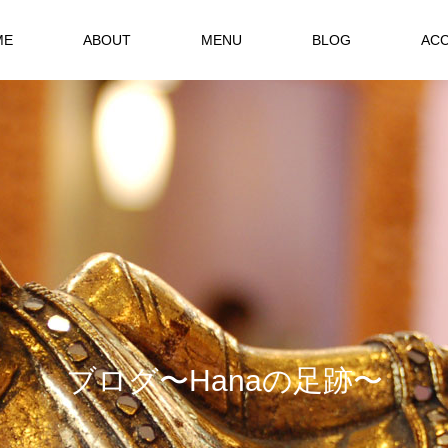
ME
ABOUT
MENU
BLOG
AC
ブ
ロ
グ
〜
H
a
n
a
の
足
跡
〜