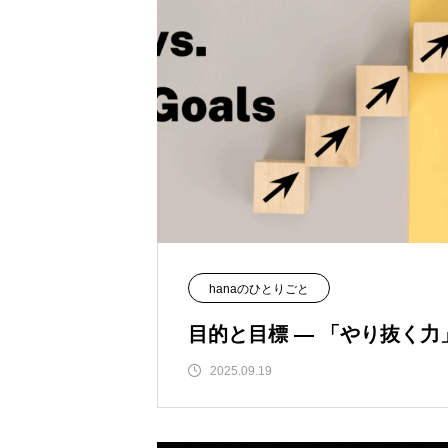
hanaのひとりごと
目的と目標 ― 「やり抜く
2025.09.19