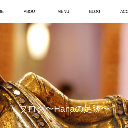
ME
ABOUT
MENU
BLOG
AC
ブ
ロ
グ
〜
H
a
n
a
の
足
跡
〜